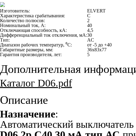
Изготовитель:
ELVERT
Характеристика срабатывания:
C
Количество полюсов:
2
Номинальный ток, А:
40
Отключающая способность, кА:
4,5
Дифференциальный ток отключения, мА:
30
Тип:
AC
Диапазон рабочих температур, ⁰С:
от -5 до +40
Габаритные размеры, мм:
36x83x77
Гарантия производителя, лет:
5
Дополнительная информац
Каталог D06.pdf
Описание
Назначение
:
Автоматический выключатель
D06 2р C40 30 мА тип АС
при