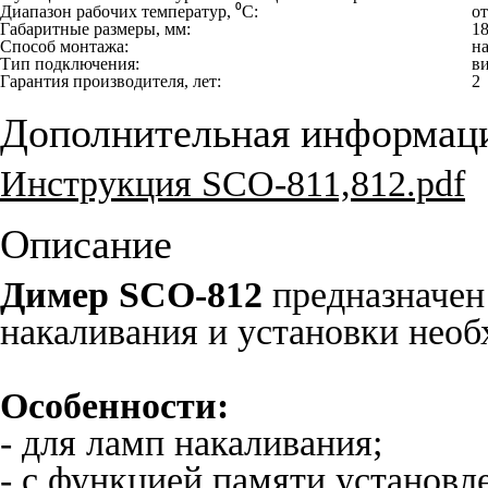
Диапазон рабочих температур, ⁰С:
от
Габаритные размеры, мм:
1
Способ монтажа:
н
Тип подключения:
в
Гарантия производителя, лет:
2
Дополнительная информац
Инструкция SCO-811,812.pdf
Описание
Димер SCO-812
предназначен
накаливания и установки необ
Особенности:
- для ламп накаливания;
- с функцией памяти установл